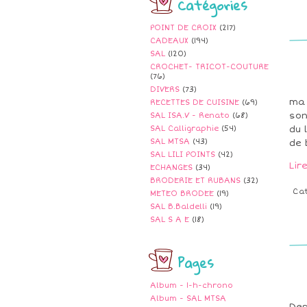
Catégories
POINT DE CROIX
(217)
CADEAUX
(194)
SAL
(120)
CROCHET- TRICOT-COUTURE
(76)
DIVERS
(73)
ma 
RECETTES DE CUISINE
(69)
son
SAL ISA.V - Renato
(68)
SAL Calligraphie
(54)
du 
SAL MTSA
(43)
de 
SAL LILI POINTS
(42)
Lir
ECHANGES
(34)
BRODERIE ET RUBANS
(32)
Ca
METEO BRODEE
(19)
SAL B.Baldelli
(19)
SAL S A E
(18)
Pages
Album - 1-h-chrono
Album - SAL MTSA