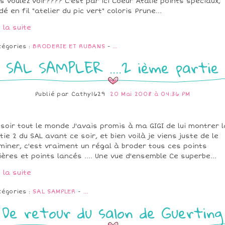
s voulez voir???? C'est par ici Coeur Atalie points spéciaux,
dé en fil "atelier du pic vert" coloris Prune...
e la suite
tégories :
BRODERIE ET RUBANS
-
…
SAL SAMPLER ....2 ième partie
Publié par
Cathy1629
20 Mai 2008 à 04:36 PM
soir tout le monde J'avais promis à ma GIGI de lui montrer l
tie 2 du SAL avant ce soir, et bien voilà je viens juste de le
miner, c'est vraiment un régal à broder tous ces points
ières et points lancés .... Une vue d'ensemble Ce superbe...
e la suite
tégories :
SAL SAMPLER
-
…
De retour du salon de Guerting