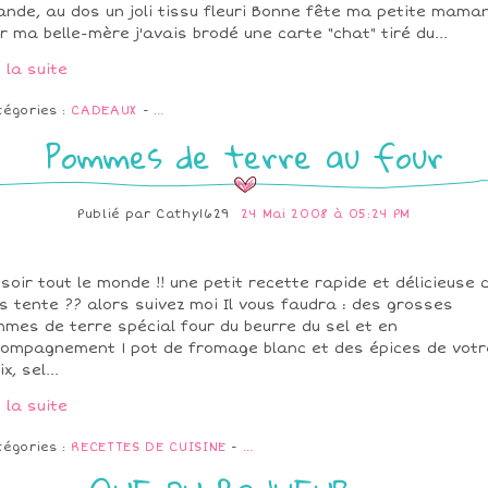
ande, au dos un joli tissu fleuri Bonne fête ma petite mama
r ma belle-mère j'avais brodé une carte "chat" tiré du...
e la suite
tégories :
CADEAUX
-
…
Pommes de terre au four
Publié par
Cathy1629
24 Mai 2008 à 05:24 PM
soir tout le monde !! une petit recette rapide et délicieuse 
s tente ?? alors suivez moi Il vous faudra : des grosses
mes de terre spécial four du beurre du sel et en
ompagnement 1 pot de fromage blanc et des épices de votr
x, sel...
e la suite
tégories :
RECETTES DE CUISINE
-
…