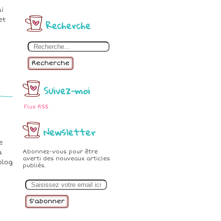
i
et
Recherche
Recherche
Suivez-moi
Flux RSS
Newsletter
e
Abonnez-vous pour être
a
averti des nouveaux articles
blog
publiés.
E
m
a
i
l