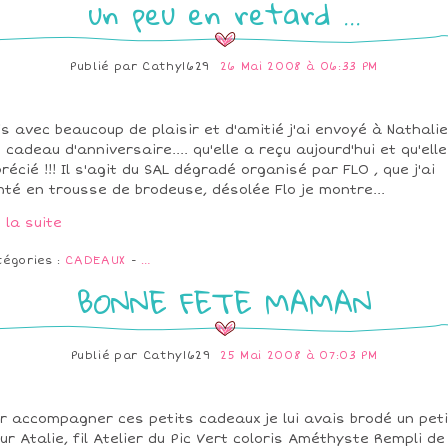
un peu en retard ...
Publié par
Cathy1629
26 Mai 2008 à 06:33 PM
s avec beaucoup de plaisir et d'amitié j'ai envoyé à Nathalie
 cadeau d'anniversaire.... qu'elle a reçu aujourd'hui et qu'elle
récié !!! Il s'agit du SAL dégradé organisé par FLO , que j'ai
té en trousse de brodeuse, désolée Flo je montre...
e la suite
tégories :
CADEAUX
-
…
BONNE FETE MAMAN
Publié par
Cathy1629
25 Mai 2008 à 07:03 PM
r accompagner ces petits cadeaux je lui avais brodé un peti
ur Atalie, fil Atelier du Pic Vert coloris Améthyste Rempli de