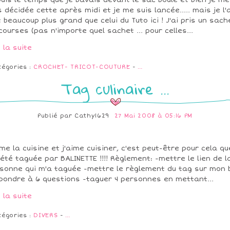
uis le temps que je bavais devant le sac boule et bien je me
s décidée cette après midi et je me suis lancée..... mais je l'a
t beaucoup plus grand que celui du Tuto ici ! J'ai pris un sach
courses (pas n'importe quel sachet ... pour celles...
e la suite
tégories :
CROCHET- TRICOT-COUTURE
-
…
Tag culinaire ...
Publié par
Cathy1629
27 Mai 2008 à 05:16 PM
ime la cuisine et j'aime cuisiner, c'est peut-être pour cela qu
i été taguée par BALINETTE !!!! Règlement: -mettre le lien de l
sonne qui m'a taguée -mettre le règlement du tag sur mon 
pondre à 6 questions -taguer 4 personnes en mettant...
e la suite
tégories :
DIVERS
-
…