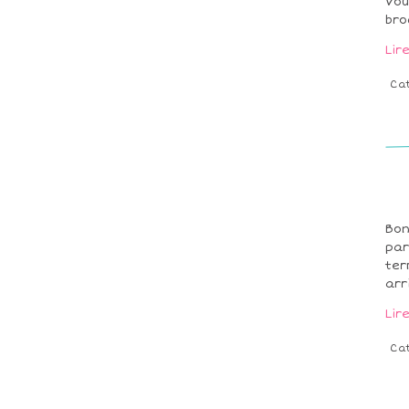
Vou
bro
Lir
Ca
Bon
par
ter
arr
Lir
Ca