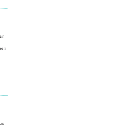
en
ien
lus