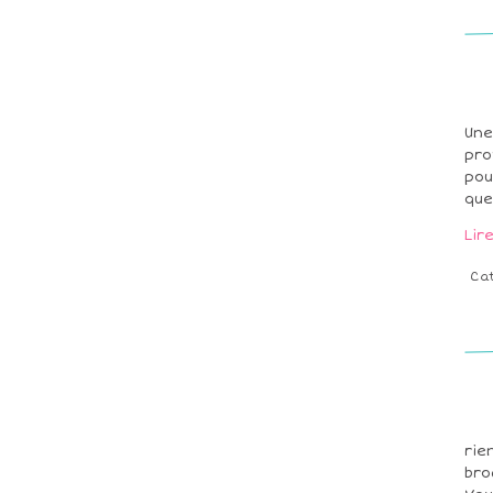
Une
pro
pou
que
Lir
Ca
rie
bro