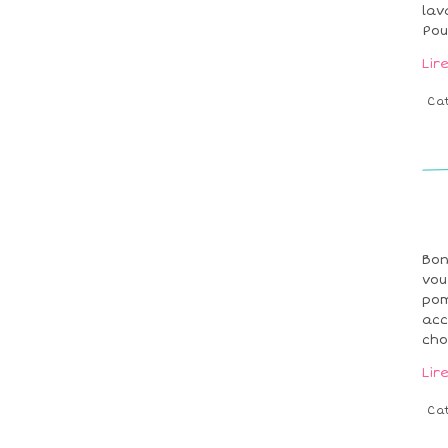
lav
Pou
Lir
Ca
Bon
vou
pom
acc
choi
Lir
Ca