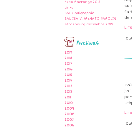
Dep
Expo Racrange 2015
sui
Links
fai
SAL Calligraphie
de 
SAL ISA V. /RENATO PAROLIN
Strasbourg decembre 2014
Lir
Ca
Archives
2019
2018
2017
2016
2015
2014
J'a
2013
j'a
2012
per
2011
-ré
2010
2009
Lir
2008
2007
Ca
2006