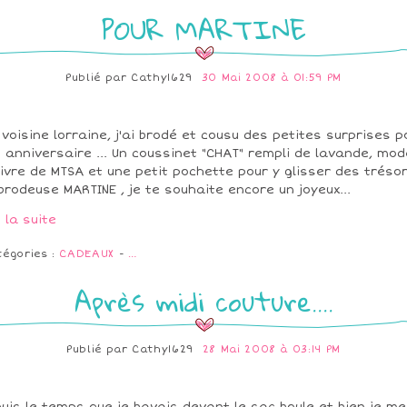
POUR MARTINE
Publié par
Cathy1629
30 Mai 2008 à 01:59 PM
voisine lorraine, j'ai brodé et cousu des petites surprises p
 anniversaire ... Un coussinet "CHAT" rempli de lavande, mod
livre de MTSA et une petit pochette pour y glisser des tréso
brodeuse MARTINE , je te souhaite encore un joyeux...
e la suite
tégories :
CADEAUX
-
…
Après midi couture....
Publié par
Cathy1629
28 Mai 2008 à 03:14 PM