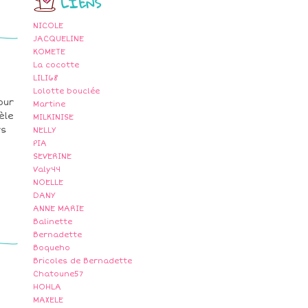
LIENS
NICOLE
JACQUELINE
KOMETE
La cocotte
LILI68
Lolotte bouclée
our
Martine
èle
MILKINISE
rs
NELLY
PIA
SEVERINE
Valy44
NOELLE
DANY
ANNE MARIE
Balinette
Bernadette
Boqueho
Bricoles de Bernadette
Chatoune57
HOHLA
MAXELE