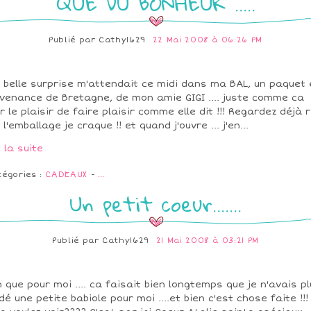
QUE DU BONHEUR .....
Publié par
Cathy1629
22 Mai 2008 à 06:26 PM
 belle surprise m'attendait ce midi dans ma BAL, un paquet 
venance de Bretagne, de mon amie GIGI .... juste comme ca
r le plaisir de faire plaisir comme elle dit !!! Regardez déjà r
 l'emballage je craque !! et quand j'ouvre ... j'en...
e la suite
tégories :
CADEAUX
-
…
Un petit coeur.......
Publié par
Cathy1629
21 Mai 2008 à 03:21 PM
n que pour moi .... ca faisait bien longtemps que je n'avais p
dé une petite babiole pour moi ....et bien c'est chose faite !!!