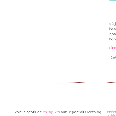
où 
l'a
Kom
l'o
Lir
Ca
Voir le profil de
Cathy1629
sur le portail Overblog
Créer