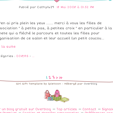
Publié par
Cathy1629
18 Mai 2008 à 01:52 PM
j'en ai pris plein les yeux ....... merci à vous les filles de
ssociation " à petits pas, à petites croix " en particulier à la
ete qui a fléché le parcours et toutes les filles pour
rganisation de ce salon et leur accueil (un petit coucou...
e la suite
tégories :
DIVERS
-
…
1
2
3
>
>>
Girl Gift Template by Ipietoon - Hébergé par
Overblog
 un blog gratuit sur Overblog
Top articles
Contact
Signal