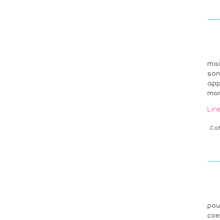
mai
son
app
mon
Lir
Ca
pou
coe