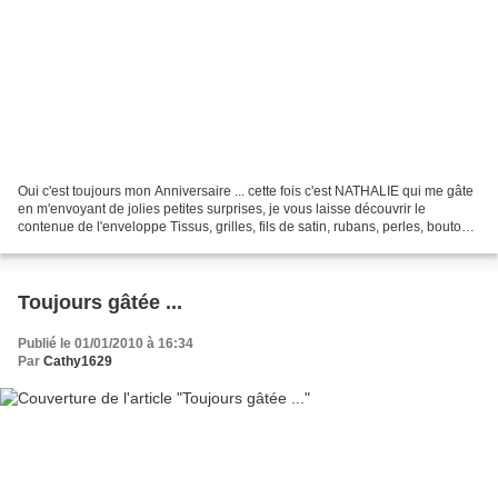
Oui c'est toujours mon Anniversaire ... cette fois c'est NATHALIE qui me gâte
en m'envoyant de jolies petites surprises, je vous laisse découvrir le
contenue de l'enveloppe Tissus, grilles, fils de satin, rubans, perles, boutons,
grelots et gentil petit...
Toujours gâtée ...
Publié le 01/01/2010 à 16:34
Par
Cathy1629