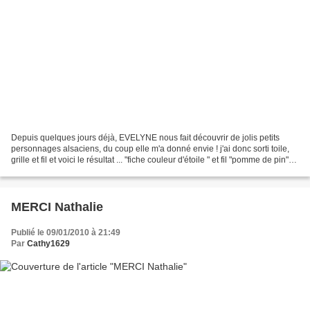
Depuis quelques jours déjà, EVELYNE nous fait découvrir de jolis petits
personnages alsaciens, du coup elle m'a donné envie ! j'ai donc sorti toile,
grille et fil et voici le résultat ... "fiche couleur d'étoile " et fil "pomme de pin"
coloris Séduction,...
MERCI Nathalie
Publié le 09/01/2010 à 21:49
Par
Cathy1629