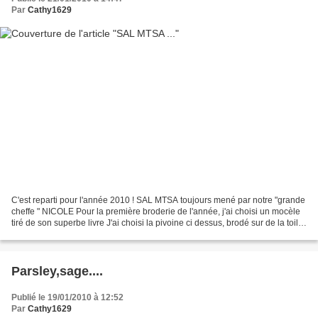
Par
Cathy1629
C'est reparti pour l'année 2010 ! SAL MTSA toujours mené par notre "grande
cheffe " NICOLE Pour la première broderie de l'année, j'ai choisi un mocèle
tiré de son superbe livre J'ai choisi la pivoine ci dessus, brodé sur de la toile
extra-fein floba 12.6...
Parsley,sage....
Publié le 19/01/2010 à 12:52
Par
Cathy1629