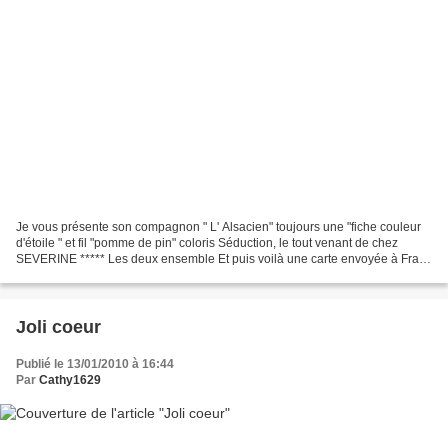
Je vous présente son compagnon " L' Alsacien" toujours une "fiche couleur
d'étoile " et fil "pomme de pin" coloris Séduction, le tout venant de chez
SEVERINE ***** Les deux ensemble Et puis voilà une carte envoyée à Fran,
pour lui souhaiter un bon retablissement,...
Joli coeur
Publié le 13/01/2010 à 16:44
Par
Cathy1629