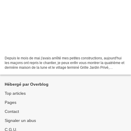
Depuis le mois de mai j'avais arrêté mes petites constructions, aujourd'hui
les maçons ont repris le chantier, je peux enfin vous montrer la quatrième et
dernière maison de la lune et le village terminé Grille Jardin Privé,
adaptation des toiles de Raquel...
Hébergé par Overblog
Top articles
Pages
Contact
Signaler un abus
C.G.U.