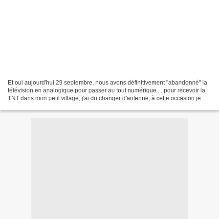
Et oui aujourd'hui 29 septembre, nous avons définitivement "abandonné" la
télévision en analogique pour passer au tout numérique ... pour recevoir la
TNT dans mon petit village, j'ai du changer d'antenne, à cette occasion je
vous ai pris une petite photo...