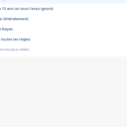
 a 13 ans (et vous l'avez ignoré)
e (littéralement)
im Rayan
 toutes les règles
s les jeux vidéo
us choquant de Rockstar ? - Le scandale BULLY
e plus moche de Steam
du RÊVE tourne au CAUCHEMAR
pendant 8 heures
it… à tort
umiliés par un jeu vidéo
ire - Final Fantasy 8