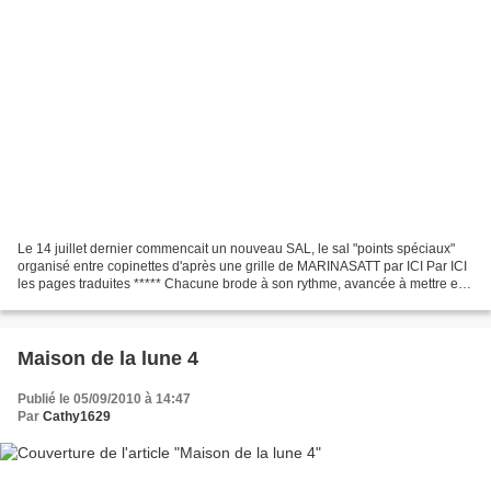
Le 14 juillet dernier commencait un nouveau SAL, le sal "points spéciaux"
organisé entre copinettes d'après une grille de MARINASATT par ICI Par ICI
les pages traduites ***** Chacune brode à son rythme, avancée à mettre en
ligne tous les 14 de chaque...
Maison de la lune 4
Publié le 05/09/2010 à 14:47
Par
Cathy1629