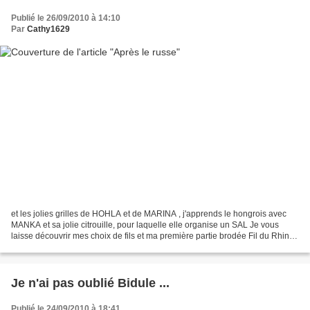
Publié le 26/09/2010 à 14:10
Par
Cathy1629
et les jolies grilles de HOHLA et de MARINA , j'apprends le hongrois avec
MANKA et sa jolie citrouille, pour laquelle elle organise un SAL Je vous
laisse découvrir mes choix de fils et ma première partie brodée Fil du Rhin
Nuancé "fraise" et Atalie "...
Je n'ai pas oublié Bidule ...
Publié le 24/09/2010 à 18:41