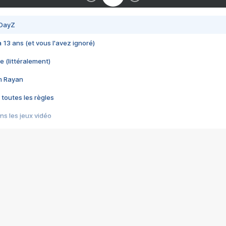
 DayZ
 a 13 ans (et vous l'avez ignoré)
e (littéralement)
im Rayan
 toutes les règles
s les jeux vidéo
us choquant de Rockstar ? - Le scandale BULLY
e plus moche de Steam
du RÊVE tourne au CAUCHEMAR
pendant 8 heures
it… à tort
umiliés par un jeu vidéo