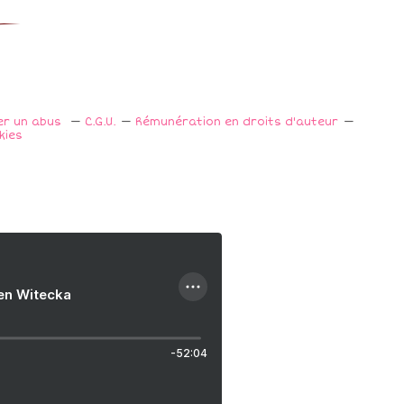
er un abus
C.G.U.
Rémunération en droits d'auteur
kies
ien Witecka
-52:04