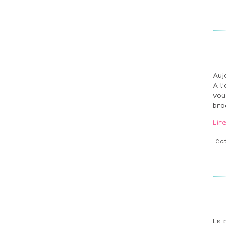
Auj
A l
vou
bro
Lir
Ca
Le 