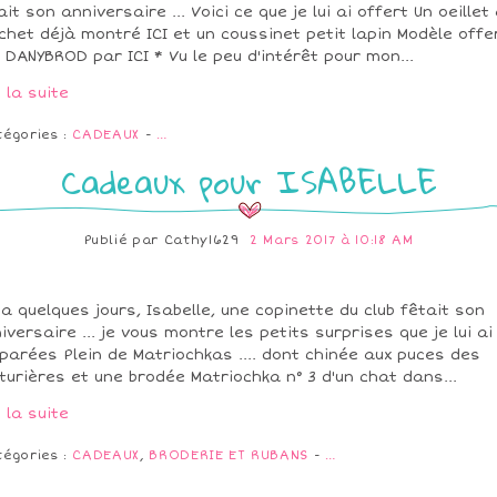
ait son anniversaire ... Voici ce que je lui ai offert Un oeillet
chet déjà montré ICI et un coussinet petit lapin Modèle offe
 DANYBROD par ICI * Vu le peu d'intérêt pour mon...
e la suite
tégories :
CADEAUX
-
…
Cadeaux pour ISABELLE
Publié par
Cathy1629
2 Mars 2017 à 10:18 AM
y a quelques jours, Isabelle, une copinette du club fêtait son
iversaire ... je vous montre les petits surprises que je lui ai
parées Plein de Matriochkas .... dont chinée aux puces des
turières et une brodée Matriochka n° 3 d'un chat dans...
e la suite
tégories :
CADEAUX
,
BRODERIE ET RUBANS
-
…