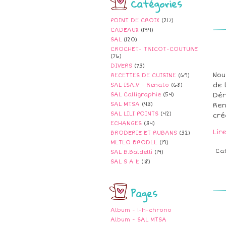
Catégories
POINT DE CROIX
(217)
CADEAUX
(194)
SAL
(120)
CROCHET- TRICOT-COUTURE
(76)
DIVERS
(73)
Nou
RECETTES DE CUISINE
(69)
de 
SAL ISA.V - Renato
(68)
SAL Calligraphie
(54)
Dér
SAL MTSA
(43)
Ren
SAL LILI POINTS
(42)
cré
ECHANGES
(34)
Lir
BRODERIE ET RUBANS
(32)
METEO BRODEE
(19)
Ca
SAL B.Baldelli
(19)
SAL S A E
(18)
Pages
Album - 1-h-chrono
Album - SAL MTSA