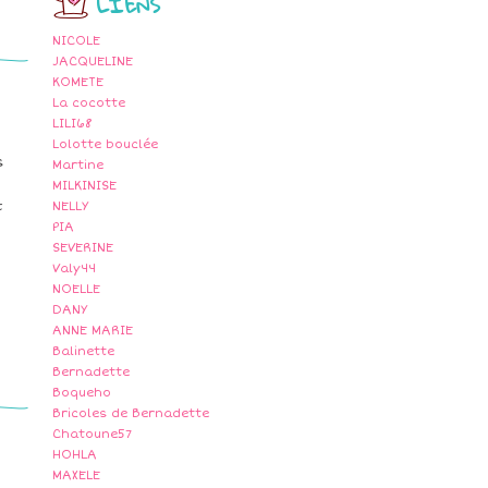
LIENS
NICOLE
JACQUELINE
KOMETE
La cocotte
LILI68
Lolotte bouclée
s
Martine
MILKINISE
t
NELLY
PIA
SEVERINE
Valy44
NOELLE
DANY
ANNE MARIE
Balinette
Bernadette
Boqueho
Bricoles de Bernadette
Chatoune57
HOHLA
MAXELE