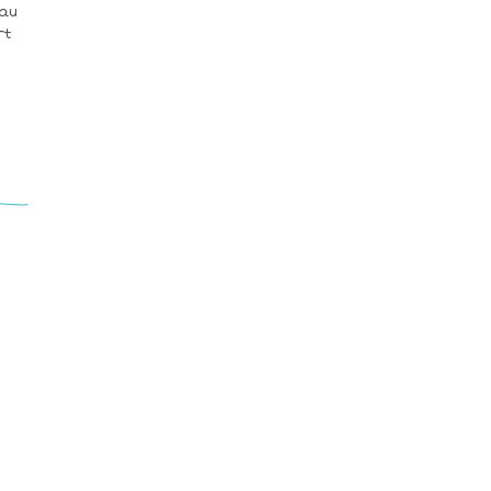
 au
rt