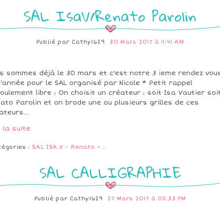
SAL IsaV/Renato Parolin
Publié par
Cathy1629
30 Mars 2017 à 11:41 AM
s sommes déjà le 30 mars et c'est notre 3 ieme rendez vou
l'année pour le SAL organisé par Nicole * Petit rappel
oulement libre : On choisit un créateur : soit Isa Vautier soi
ato Parolin et on brode une ou plusieurs grilles de ces
ateurs...
e la suite
tégories :
SAL ISA.V - Renato
-
…
SAL CALLIGRAPHIE
Publié par
Cathy1629
27 Mars 2017 à 05:33 PM