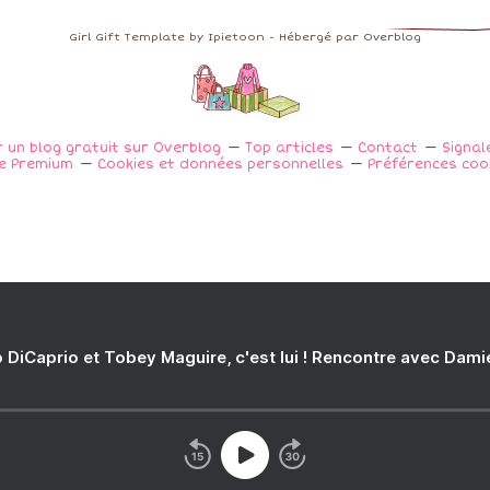
Girl Gift Template by Ipietoon - Hébergé par
Overblog
 un blog gratuit sur Overblog
Top articles
Contact
Signal
e Premium
Cookies et données personnelles
Préférences coo
 DiCaprio et Tobey Maguire, c'est lui ! Rencontre avec Dam