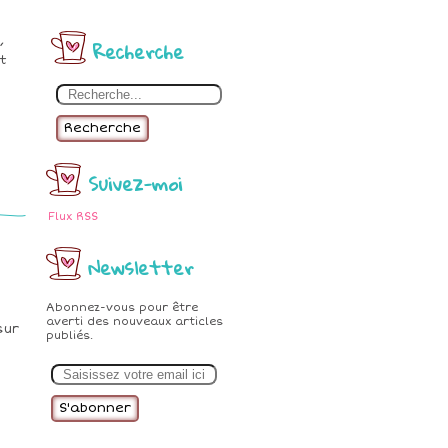
,
Recherche
t
Recherche
Suivez-moi
Flux RSS
Newsletter
Abonnez-vous pour être
averti des nouveaux articles
sur
publiés.
E
m
a
i
l