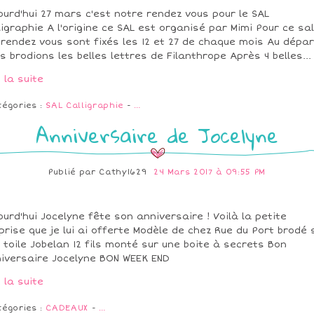
ourd'hui 27 mars c'est notre rendez vous pour le SAL
ligraphie A l'origine ce SAL est organisé par Mimi Pour ce sal
 rendez vous sont fixés les 12 et 27 de chaque mois Au dépar
s brodions les belles lettres de Filanthrope Après 4 belles...
e la suite
tégories :
SAL Calligraphie
-
…
Anniversaire de Jocelyne
Publié par
Cathy1629
24 Mars 2017 à 09:55 PM
ourd'hui Jocelyne fête son anniversaire ! Voilà la petite
prise que je lui ai offerte Modèle de chez Rue du Port brodé 
 toile Jobelan 12 fils monté sur une boite à secrets Bon
iversaire Jocelyne BON WEEK END
e la suite
tégories :
CADEAUX
-
…