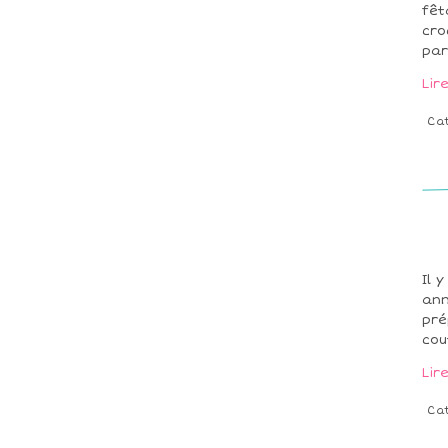
fêt
cro
par
Lir
Ca
Il 
ann
pré
cou
Lir
Ca