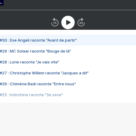
#30 : Eve Angeli raconte "Avant de partir"
#29 : MC Solaar raconte "Bouge de là"
28 : Lorie raconte "Je vais vite"
#27 : Christophe Willem raconte "Jacques a dit"
#26 : Chimène Badi raconte "Entre nous"
#25 : Indochine raconte "3e sexe"
#24 : Zaho raconte "C'est chelou"
#23 : Patrick Bruel raconte "Au café des délices"
#22 : Kyo raconte "Le chemin"