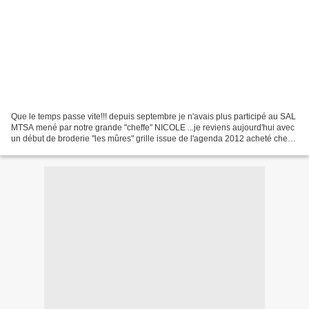
Que le temps passe vite!!! depuis septembre je n'avais plus participé au SAL
MTSA mené par notre grande "cheffe" NICOLE ...je reviens aujourd'hui avec
un début de broderie "les mûres" grille issue de l'agenda 2012 acheté chez
SEVERINE Les photos ne sont...